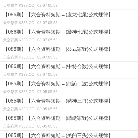
天空彩票 K333.CC
08-07 05:53
【086期】【六合资料短期→(发龙七尾)公式规律】
天空彩票 K333.CC
08-07 05:53
【086期】【六合资料短期→(凝神七尾)公式规律】
天空彩票 K333.CC
08-07 05:53
【086期】【六合资料短期→(公式家野)公式规律】
天空彩票 K333.CC
08-07 05:53
【086期】【六合资料短期→(中特合数)公式规律】
天空彩票 K333.CC
08-07 05:53
【085期】【六合资料短期→(龍訫二波)公式规律】
天空彩票 K333.CC
08-05 05:55
【085期】【六合资料短期→(赌神三肖)公式规律】
天空彩票 K333.CC
08-05 05:55
【085期】【六合资料短期→(蜻蜓家野)公式规律】
天空彩票 K333.CC
08-05 05:55
【085期】【六合资料短期→(美的三头)公式规律】