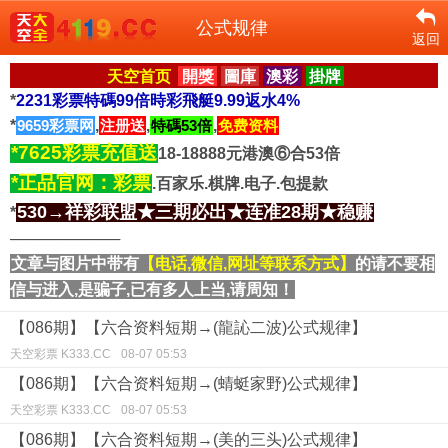
公式规律
返回
天空首页
開獎
圖庫
澳彩
掛牌
*
2231彩票特碼99倍時彩飛艇9.99返水4%
*
9659彩票网
,
注册送
,
特碼53倍
,
免费资料
*7625彩票充值送
18-18888元港澳⑥合53倍
*正品官网：彩票
.百家乐.棋牌.电子.包提款
530→祥彩联盟★三期必出★连准28期★稳赚
*
──────────
文章与图片中带有
【电话,微信,网址等联系方式】
的请不要相
信与进入,是骗子,已有多人上当,请周知！
【086期】【六合资料短期→(龍訫二波)公式规律】
天空彩票 K333.CC
08-07 05:53
【086期】【六合资料短期→(蜻蜓家野)公式规律】
天空彩票 K333.CC
08-07 05:53
【086期】【六合资料短期→(美的三头)公式规律】