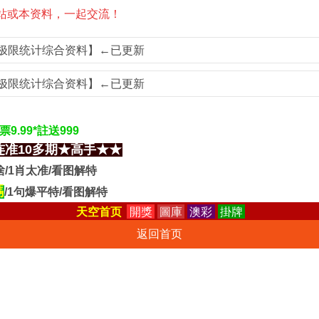
站或本资料，一起交流！
码极限统计综合资料】←已更新
码极限统计综合资料】←已更新
票9.99*註送999
★连准10多期★高手★★
/1肖太准/看图解特
碼
/1句爆平特/看图解特
天空首页
開獎
圖庫
澳彩
掛牌
返回首页