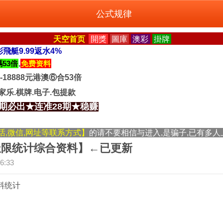
公式规律
天空首页
開獎
圖庫
澳彩
掛牌
彩飛艇9.99返水4%
53倍
,
免费资料
8-18888元港澳⑥合53倍
百家乐.棋牌.电子.包提款
三期必出★连准28期★稳赚
话,微信,网址等联系方式】
的请不要相信与进入,是骗子,已有多人
极限统计综合资料】←已更新
6:33
资料统计