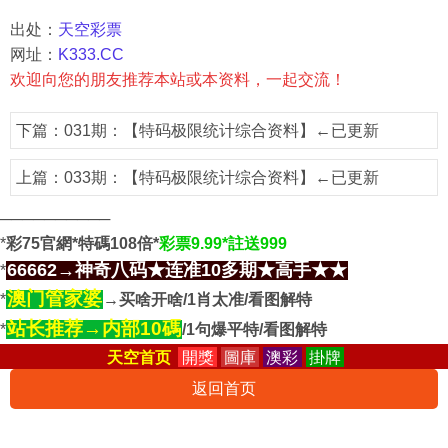
出处：
天空彩票
网址：
K333.CC
欢迎向您的朋友推荐本站或本资料，一起交流！
下篇：
031期：【特码极限统计综合资料】←已更新
上篇：
033期：【特码极限统计综合资料】←已更新
──────────
*
彩75官網*特碼108倍*
彩票9.99*註送999
66662→神奇八码★连准10多期★高手★★
*
澳门管家婆
*
→买啥开啥/1肖太准/看图解特
站长推荐→内部10碼
*
/1句爆平特/看图解特
天空首页
開獎
圖庫
澳彩
掛牌
返回首页