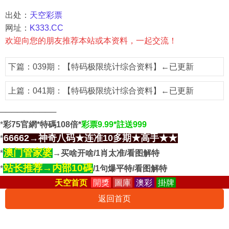
出处：
天空彩票
网址：
K333.CC
欢迎向您的朋友推荐本站或本资料，一起交流！
下篇：
039期：【特码极限统计综合资料】←已更新
上篇：
041期：【特码极限统计综合资料】←已更新
──────────
*
彩75官網*特碼108倍*
彩票9.99*註送999
66662→神奇八码★连准10多期★高手★★
*
澳门管家婆
*
→买啥开啥/1肖太准/看图解特
站长推荐→内部10碼
*
/1句爆平特/看图解特
天空首页
開獎
圖庫
澳彩
掛牌
返回首页