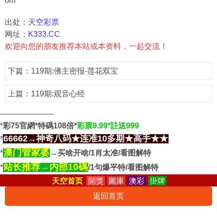
om
出处：
天空彩票
网址：
K333.CC
欢迎向您的朋友推荐本站或本资料，一起交流！
下篇：
119期:佛主密报-莲花双宝
上篇：
119期:观音心经
──────────
*
彩75官網*特碼108倍*
彩票9.99*註送999
66662→神奇八码★连准10多期★高手★★
*
澳门管家婆
*
→买啥开啥/1肖太准/看图解特
站长推荐→内部10碼
*
/1句爆平特/看图解特
天空首页
開獎
圖庫
澳彩
掛牌
返回首页