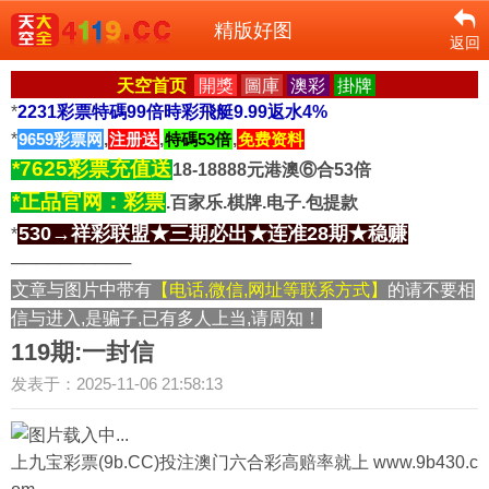
精版好图
返回
天空首页
開獎
圖庫
澳彩
掛牌
*
2231彩票特碼99倍時彩飛艇9.99返水4%
*
9659彩票网
,
注册送
,
特碼53倍
,
免费资料
*7625彩票充值送
18-18888元港澳⑥合53倍
*正品官网：彩票
.百家乐.棋牌.电子.包提款
530→祥彩联盟★三期必出★连准28期★稳赚
*
──────────
文章与图片中带有
【电话,微信,网址等联系方式】
的请不要相
信与进入,是骗子,已有多人上当,请周知！
119期:一封信
发表于：2025-11-06 21:58:13
上九宝彩票(9b.CC)投注澳门六合彩高赔率就上 www.9b430.c