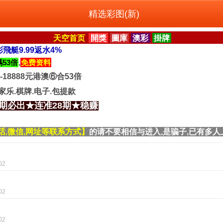
精选彩图(新)
天空首页
開獎
圖庫
澳彩
掛牌
彩飛艇9.99返水4%
53倍
,
免费资料
8-18888元港澳⑥合53倍
百家乐.棋牌.电子.包提款
三期必出★连准28期★稳赚
话,微信,网址等联系方式】
的请不要相信与进入,是骗子,已有多人
02
02
02