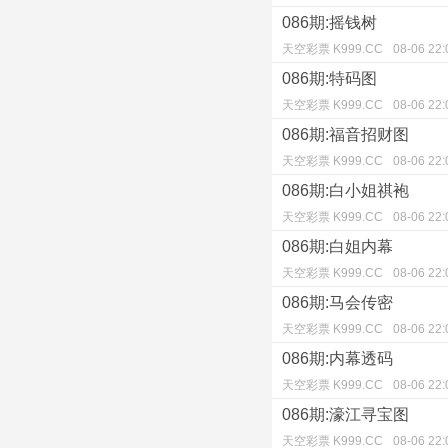
086期:摇钱树
天空彩票 K999.CC
08-06 22:
086期:特码图
天空彩票 K999.CC
08-06 22:
086期:福音招财图
天空彩票 K999.CC
08-06 22:
086期:白小姐祺袍
天空彩票 K999.CC
08-06 22:
086期:白姐内幕
天空彩票 K999.CC
08-06 22:
086期:马会传密
天空彩票 K999.CC
08-06 22:
086期:内幕透码
天空彩票 K999.CC
08-06 22:
086期:濠江寻宝图
天空彩票 K999.CC
08-06 22: