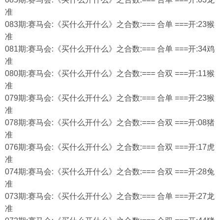
准
083期:赛马会:《买什么开什么》之合数:=== 合单 ===开:23猴
准
081期:赛马会:《买什么开什么》之合数:=== 合单 ===开:34鸡
准
080期:赛马会:《买什么开什么》之合数:=== 合双 ===开:11猴
准
079期:赛马会:《买什么开什么》之合数:=== 合单 ===开:23猴
准
078期:赛马会:《买什么开什么》之合数:=== 合双 ===开:08猪
准
076期:赛马会:《买什么开什么》之合数:=== 合双 ===开:17虎
准
074期:赛马会:《买什么开什么》之合数:=== 合双 ===开:28兔
准
073期:赛马会:《买什么开什么》之合数:=== 合单 ===开:27龙
准