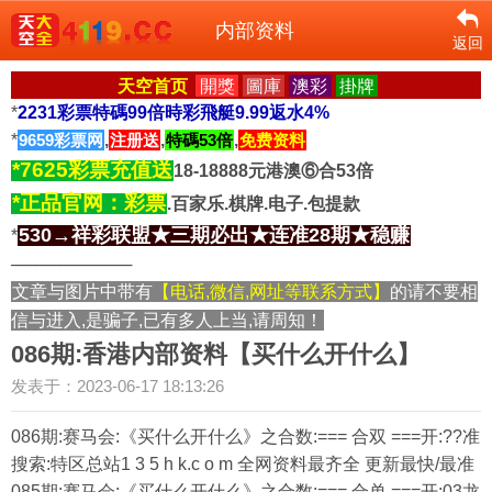
内部资料
返回
天空首页
開獎
圖庫
澳彩
掛牌
*
2231彩票特碼99倍時彩飛艇9.99返水4%
*
9659彩票网
,
注册送
,
特碼53倍
,
免费资料
*7625彩票充值送
18-18888元港澳⑥合53倍
*正品官网：彩票
.百家乐.棋牌.电子.包提款
530→祥彩联盟★三期必出★连准28期★稳赚
*
──────────
文章与图片中带有
【电话,微信,网址等联系方式】
的请不要相
信与进入,是骗子,已有多人上当,请周知！
086期:香港内部资料【买什么开什么】
发表于：2023-06-17 18:13:26
086期:赛马会:《买什么开什么》之合数:=== 合双 ===开:??准
搜索:特区总站1 3 5 h k.c o m 全网资料最齐全 更新最快/最准
085期:赛马会:《买什么开什么》之合数:=== 合单 ===开:03龙