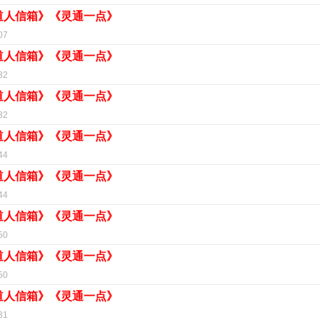
道人信箱》《灵通一点》
07
道人信箱》《灵通一点》
32
道人信箱》《灵通一点》
32
道人信箱》《灵通一点》
44
道人信箱》《灵通一点》
44
道人信箱》《灵通一点》
50
道人信箱》《灵通一点》
50
道人信箱》《灵通一点》
31