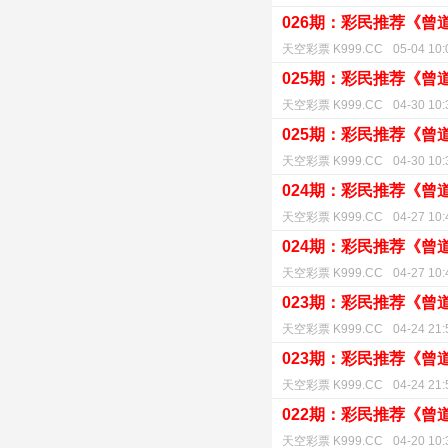
026期：彩民推荐《曾
天空彩票 K999.CC
05-04 10:
025期：彩民推荐《曾
天空彩票 K999.CC
04-30 10:
025期：彩民推荐《曾
天空彩票 K999.CC
04-30 10:
024期：彩民推荐《曾
天空彩票 K999.CC
04-27 10:
024期：彩民推荐《曾
天空彩票 K999.CC
04-27 10:
023期：彩民推荐《曾
天空彩票 K999.CC
04-24 21:
023期：彩民推荐《曾
天空彩票 K999.CC
04-24 21:
022期：彩民推荐《曾
天空彩票 K999.CC
04-20 10: